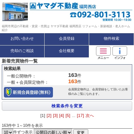
福岡市周辺の不動産・賃貸・売買は ヤマダ不動産 福岡西店 リフォーム・新築相談・老人ホーム
紹介
お問い合わせ
会員登録
物件検索
売却のご相談
会社概要
新着売買物件一覧
検索結果
163
件
一般公開物件：
163
件
一般＋会員限定物件：
会員限定物件は、会員登録をして頂いたお客
様のみご覧になれます。
[1]
[2]
[3]
[4]
[5]
...
[17]
次へ
163件中 1～10件を表示
件ずつ表示