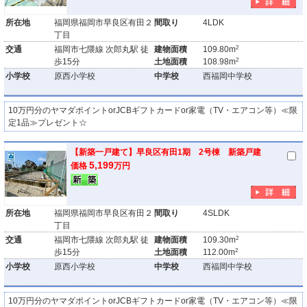
所在地
福岡県福岡市早良区有田２
間取り
4LDK
丁目
2
交通
福岡市七隈線 次郎丸駅 徒
建物面積
109.80m
2
歩15分
土地面積
108.98m
小学校
原西小学校
中学校
西福岡中学校
10万円分のヤマダポイントorJCBギフトカードor家電（TV・エアコン等）≪限
定1品≫プレゼント☆
【新築一戸建て】早良区有田1期 2号棟 新築戸建
5,199
価格
万円
所在地
福岡県福岡市早良区有田２
間取り
4SLDK
丁目
2
交通
福岡市七隈線 次郎丸駅 徒
建物面積
109.30m
2
歩15分
土地面積
112.00m
小学校
原西小学校
中学校
西福岡中学校
10万円分のヤマダポイントorJCBギフトカードor家電（TV・エアコン等）≪限