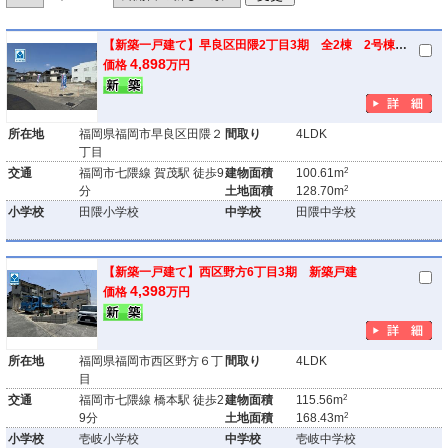
【新築一戸建て】早良区田隈2丁目3期 全2棟 2号棟 新築戸建
4,898
価格
万円
所在地
福岡県福岡市早良区田隈２
間取り
4LDK
丁目
2
交通
福岡市七隈線 賀茂駅 徒歩9
建物面積
100.61m
2
分
土地面積
128.70m
小学校
田隈小学校
中学校
田隈中学校
【新築一戸建て】西区野方6丁目3期 新築戸建
4,398
価格
万円
所在地
福岡県福岡市西区野方６丁
間取り
4LDK
目
2
交通
福岡市七隈線 橋本駅 徒歩2
建物面積
115.56m
2
9分
土地面積
168.43m
小学校
壱岐小学校
中学校
壱岐中学校