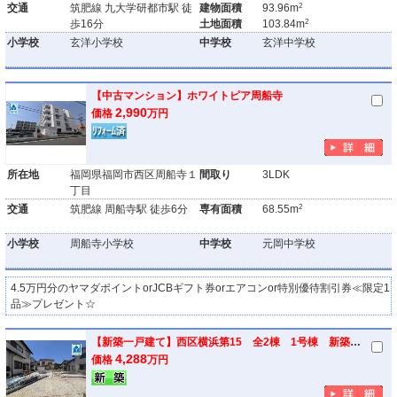
2
交通
筑肥線 九大学研都市駅 徒
建物面積
93.96m
2
歩16分
土地面積
103.84m
小学校
玄洋小学校
中学校
玄洋中学校
【中古マンション】ホワイトピア周船寺
2,990
価格
万円
所在地
福岡県福岡市西区周船寺１
間取り
3LDK
丁目
2
交通
筑肥線 周船寺駅 徒歩6分
専有面積
68.55m
小学校
周船寺小学校
中学校
元岡中学校
4.5万円分のヤマダポイントorJCBギフト券orエアコンor特別優待割引券≪限定1
品≫プレゼント☆
【新築一戸建て】西区横浜第15 全2棟 1号棟 新築戸建
4,288
価格
万円