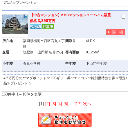
定1品≫プレゼント☆
【中古マンション】KBCマンションユーハイム福重
3,390
価格
万円
所在地
福岡県福岡市西区石丸４丁
間取り
4LDK
目
2
交通
筑肥線 下山門駅 徒歩25分
専有面積
91.25m
小学校
石丸小学校
中学校
下山門中学校
4.5万円分のヤマダポイントorJCBギフト券orエアコンor特別優待割引券≪限定1
品≫プレゼント☆
163件中 1～10件を表示
[1]
[2]
[3]
[4]
[5]
...
[17]
次へ