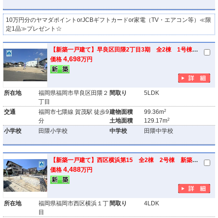
10万円分のヤマダポイントorJCBギフトカードor家電（TV・エアコン等）≪限
定1品≫プレゼント☆
【新築一戸建て】早良区田隈2丁目3期 全2棟 1号棟 新築戸建
4,698
価格
万円
所在地
福岡県福岡市早良区田隈２
間取り
5LDK
丁目
2
交通
福岡市七隈線 賀茂駅 徒歩9
建物面積
99.36m
2
分
土地面積
129.17m
小学校
田隈小学校
中学校
田隈中学校
【新築一戸建て】西区横浜第15 全2棟 2号棟 新築戸建
4,488
価格
万円
所在地
福岡県福岡市西区横浜１丁
間取り
4LDK
目