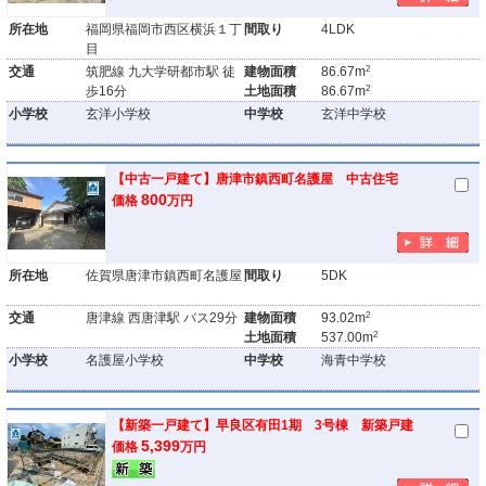
所在地
福岡県福岡市西区横浜１丁
間取り
4LDK
目
2
交通
筑肥線 九大学研都市駅 徒
建物面積
86.67m
2
歩16分
土地面積
86.67m
小学校
玄洋小学校
中学校
玄洋中学校
【中古一戸建て】唐津市鎮西町名護屋 中古住宅
800
価格
万円
所在地
佐賀県唐津市鎮西町名護屋
間取り
5DK
2
交通
唐津線 西唐津駅 バス29分
建物面積
93.02m
2
土地面積
537.00m
小学校
名護屋小学校
中学校
海青中学校
【新築一戸建て】早良区有田1期 3号棟 新築戸建
5,399
価格
万円