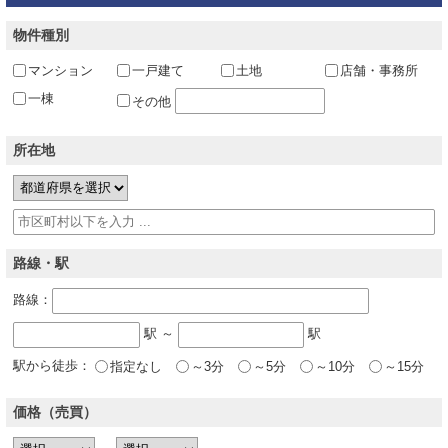
物件種別
マンション
一戸建て
土地
店舗・事務所
一棟
その他
所在地
路線・駅
路線：
駅 ～
駅
駅から徒歩：
指定なし
～3分
～5分
～10分
～15分
価格（売買）