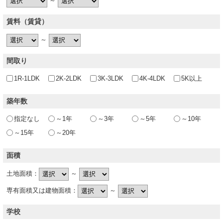
～
賃料（賃貸）
～
間取り
1R-1LDK
2K-2LDK
3K-3LDK
4K-4LDK
5K以上
築年数
指定なし
～1年
～3年
～5年
～10年
～15年
～20年
面積
土地面積：
～
専有面積又は建物面積：
～
学校