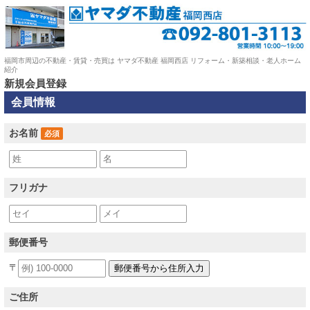
福岡市周辺の不動産・賃貸・売買は ヤマダ不動産 福岡西店 リフォーム・新築相談・老人ホーム
紹介
新規会員登録
会員情報
お名前
必須
フリガナ
郵便番号
〒
ご住所