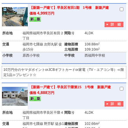
【新築一戸建て】早良区有田1期 1号棟 新築戸建
4,999
価格
万円
所在地
福岡県福岡市早良区有田２
間取り
4LDK
丁目
2
交通
福岡市七隈線 次郎丸駅 徒
建物面積
108.88m
2
歩15分
土地面積
109.10m
小学校
原西小学校
中学校
西福岡中学校
10万円分のヤマダポイントorJCBギフトカードor家電（TV・エアコン等）≪限
定1品≫プレゼント☆
【新築一戸建て】早良区干隈第15 1号棟 新築戸建
4,888
価格
万円
所在地
福岡県福岡市早良区干隈４
間取り
4LDK
丁目
2
交通
福岡市七隈線 野芥駅 徒歩1
建物面積
102.66m
2