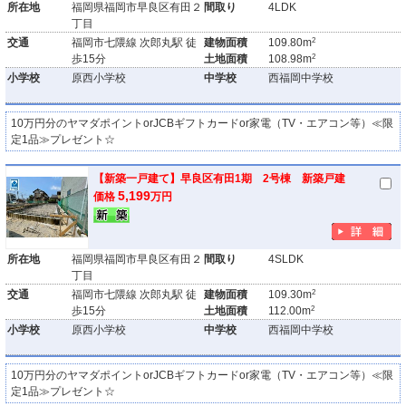
所在地
福岡県福岡市早良区有田２
間取り
4LDK
丁目
2
交通
福岡市七隈線 次郎丸駅 徒
建物面積
109.80m
2
歩15分
土地面積
108.98m
小学校
原西小学校
中学校
西福岡中学校
10万円分のヤマダポイントorJCBギフトカードor家電（TV・エアコン等）≪限
定1品≫プレゼント☆
【新築一戸建て】早良区有田1期 2号棟 新築戸建
5,199
価格
万円
所在地
福岡県福岡市早良区有田２
間取り
4SLDK
丁目
2
交通
福岡市七隈線 次郎丸駅 徒
建物面積
109.30m
2
歩15分
土地面積
112.00m
小学校
原西小学校
中学校
西福岡中学校
10万円分のヤマダポイントorJCBギフトカードor家電（TV・エアコン等）≪限
定1品≫プレゼント☆