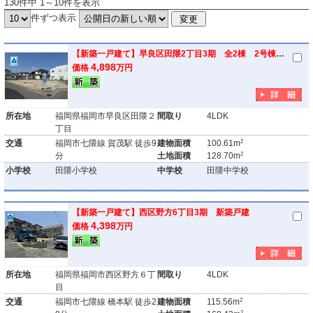
130件中 1～10件を表示
件ずつ表示
【新築一戸建て】早良区田隈2丁目3期 全2棟 2号棟 新築戸建
4,898
価格
万円
所在地
福岡県福岡市早良区田隈２
間取り
4LDK
丁目
2
交通
福岡市七隈線 賀茂駅 徒歩9
建物面積
100.61m
2
分
土地面積
128.70m
小学校
田隈小学校
中学校
田隈中学校
【新築一戸建て】西区野方6丁目3期 新築戸建
4,398
価格
万円
所在地
福岡県福岡市西区野方６丁
間取り
4LDK
目
2
交通
福岡市七隈線 橋本駅 徒歩2
建物面積
115.56m
2