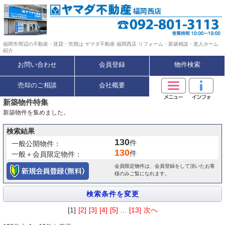
福岡市周辺の不動産・賃貸・売買は ヤマダ不動産 福岡西店 リフォーム・新築相談・老人ホーム
紹介
お問い合わせ
会員登録
物件検索
売却のご相談
会社概要
新築物件特集
新築物件を集めました。
検索結果
130
件
一般公開物件：
130
件
一般＋会員限定物件：
会員限定物件は、会員登録をして頂いたお客
様のみご覧になれます。
[1]
[2]
[3]
[4]
[5]
...
[13]
次へ