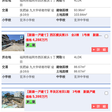
所在地
福岡県福岡市西区横浜１丁
間取り
4LDK
目
2
交通
筑肥線 九大学研都市駅 徒
建物面積
93.96m
2
歩16分
土地面積
103.84m
小学校
玄洋小学校
中学校
玄洋中学校
【新築一戸建て】西区横浜第15 全2棟 1号棟 新築戸建
4,288
価格
万円
所在地
福岡県福岡市西区横浜１丁
間取り
4LDK
目
2
交通
筑肥線 九大学研都市駅 徒
建物面積
86.67m
2
歩16分
土地面積
86.67m
小学校
玄洋小学校
中学校
玄洋中学校
【新築一戸建て】早良区有田1期 3号棟 新築戸建
5,399
価格
万円