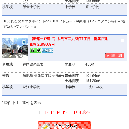
2分
土地面積
135.55m
小学校
飯倉小学校
中学校
原中学校
10万円分のヤマダポイントorJCBギフトカードor家電（TV・エアコン等）≪限
定1品≫プレゼント☆
【新築一戸建て】糸島市二丈深江7丁目 新築戸建
2,990
価格
万円
所在地
福岡県糸島市
間取り
4LDK
2
交通
筑肥線 筑前深江駅 徒歩6分
建物面積
101.64m
2
土地面積
154.29m
小学校
深江小学校
中学校
二丈中学校
130件中 1～10件を表示
[1]
[2]
[3]
[4]
[5]
...
[13]
次へ