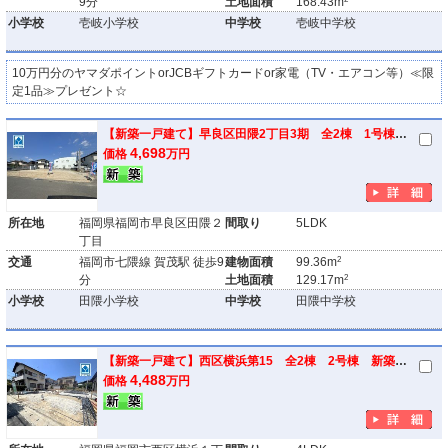
9分
土地面積
168.43m
小学校
壱岐小学校
中学校
壱岐中学校
10万円分のヤマダポイントorJCBギフトカードor家電（TV・エアコン等）≪限
定1品≫プレゼント☆
【新築一戸建て】早良区田隈2丁目3期 全2棟 1号棟 新築戸建
4,698
価格
万円
所在地
福岡県福岡市早良区田隈２
間取り
5LDK
丁目
2
交通
福岡市七隈線 賀茂駅 徒歩9
建物面積
99.36m
2
分
土地面積
129.17m
小学校
田隈小学校
中学校
田隈中学校
【新築一戸建て】西区横浜第15 全2棟 2号棟 新築戸建
4,488
価格
万円