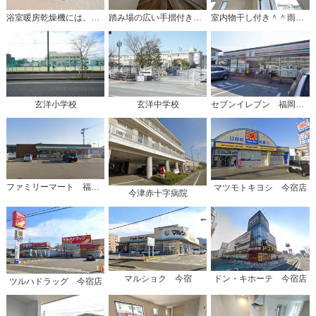
浴室暖房乾燥機には、暖房、乾燥、涼風、換気の4つの機能が付いています。タイマー付きです。雨の日はもちろん、急ぎで洗濯する必要のあるお子様の体操服や、下着類などを乾かすのに便利です。
踏み場の広い手摺付き階段です。勾配も緩やかに設計されており、高齢の方でも安心できますね＾＾
室内物干し付き＾＾雨の日や花粉の季節の洗濯も安心です＾＾
玄洋小学校
玄洋中学校
セブンイレブン 福岡横浜2丁目店
ファミリーマート 福岡今宿三丁目
マツモトキヨシ 今宿店
今津赤十字病院
マルショク 今宿
ドン・キホーテ 今宿店
ツルハドラッグ 今宿店