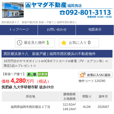
西区横浜第十八 新築戸建(売買 新築一戸建て) | 福岡市西区横浜 |
トップページ
お問い合わせ
地図表示
1
0
最近見た物件
お気に入り
西区横浜第十八 新築戸建 | 福岡市西区横浜の不動産物件
10万円分のヤマダポイントorJCBギフトカードor家電（TV・エアコン等）≪
限定1品≫プレゼント☆
【新築一戸建て】
4,280
価格
万円 （税込）
物件コード:120290
筑肥線 九大学研都市駅 徒歩29分
建物面積
所在地
間取り
築年月
土地面積
2
112.62m
福岡県福岡市西区横浜２丁目
4LDK
2026/07
2
149.24m