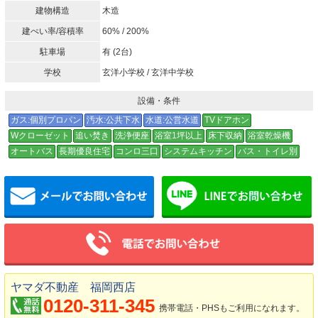
建物構造
木造
建ぺい率/容積率
60% / 200%
駐車場
有 (2台)
学校
玄洋小学校 / 玄洋中学校
設備・条件
ガス:個別プロパン
汚水:公共下水
水道:公営水道
TVドアホン
Wクローゼット
追い焚き
洗浄便座
浴室1坪以上
床下収納
浴室乾燥機
オートバス
長期優良住宅
コンロ三口
システムキッチン
バス・トイレ別
メールでお問い合わせ
ヤマダ不動産 福岡西店
0120-311-345
携帯電話・PHSもご利用になれます。