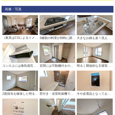
画像・写真
（家具はCGによるイメージとなります。） 家族が集まる開放的なリビング。思い思いの時間を過ごしたり食事をしたり、素敵な団らんの場になりますね。
3種類の料理が同時に調理できる、3口ガスコンロ。忙しい夕食の支度時間が短縮できて効率よくお料理が楽しめます。
大きなお鍋も楽々洗える幅の広いシンクです＾＾ステンレスシンクなので簡単にお掃除できますよ。洗剤やスポンジもすっきりできる収納付き。
コンロ上には換気扇完備＾＾お手入れしやすい薄型レンジフードを採用。毎日のお料理も快適に楽しめるキッチンです。
玄関には可動棚付きのシューズクロークを完備 靴はもちろん、ベビーカーやアウトドア用品もすっきり収納。
明るく開放的な主寝室＾＾ バルコニーに面した窓から光を取り込み、一日中明るい空間を作ってくれます
2面採光を確保した明るい室内で、爽やかな風を感じながら目覚める朝は、心地よく一日をスタートできる贅沢なひととき。快適でゆとりある暮らしの始まりにふさわしい住空間です。
窓付き・浴室乾燥機で換気・雨の日の洗濯もばっちり＾＾明るく清潔にたもてるバスルームです＾＾足を伸ばせる浴槽で毎日の疲れを癒しましょう。
今や必需品となっておりますTVモニター付きインターホンです。録画・再生器のもついており防犯性もばっちりです。