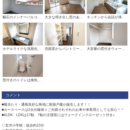
幅広のインナーバルコニーは多少の雨でも洗濯物を守ってくれ、家事を助けてくれること間違いなし。眩しすぎる日差しも和らげます。
大きな掃き出し窓のあるリビングは、陽光あふれる明るい空間です。ゆったりと寛げる憩いの場となりそうです。
キッチンから会話が弾みそうなダイニングです。お友達や親せきをお招きするのも楽しみになりますね＾＾
ホテルライクな洗面化粧台を採用 パントリー ウォークインクローゼットへつながる快適な動線設計です。
洗面室からパントリー・ウォークインクローゼットへつながる、家事効率に優れた便利な動線設計となっています。
大容量の窓付きウォークインクローゼット。季節ごとのお洋服全てを収納できるので、衣替えも楽になりますね＾＾
窓付きのトイレは換気もしやすく清潔に使えます＾＾ウォシュレット、暖房便座、節電・節水機能など、使い勝手のよい高機能トイレです。
コメント
■陽当たり・通風良好な角地に新築戸建が誕生します！！
■カースペースは2台分確保☆ご夫婦それぞれのお車や来客用としても安心＾＾
■4LDK LDKは17帖 7帖の主寝室にはウォークインクローゼット付き♪
◇玄洋小学校：徒歩約23分