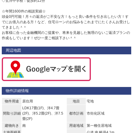
◇玄洋中学校：徒歩約12分
☆年間1600件の相談実績☆
頭金0円可能！月々の返済がご不安な方！もっと良い条件を引き出したい方！す
でにお借入のある方！など、住宅ローンのお悩みをこれまでにたくさんお受けし
てきました＾＾
お客様に合った金融機関のご提案や、将来を見越した無理のないご返済プランの
作成もしています！ぜひ一度ご相談下さい＾＾
周辺地図
物件詳細情報
物件用途
居住用
地目
宅地
LDK17畳(1F)、洋4.7畳
間取り詳細
(2F)、洋5.2畳(2F)、洋7.5
都市計画
市街化区域
畳(2F)
建物向き
南
用途地域
第一種住居地域
土地面積基
公道 南 幅員4.1m