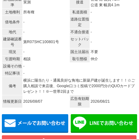
実測
接道
準
公道 東 幅員4.1m
土地権利
所有権
私道面積
-
道路位置指
借地条件
-
-
定
地代
-
不適合接道
-
建築確認番
セットバッ
第R07SHC100801号
-
号
ク
現況
-
国土法届出
不要
引渡時期
相談
取引態様
仲介
設備その他
-
特記事項
-
横浜に陽当たり・通風良好な角地に新築戸建が誕生します！！☆ご
備考
購入相談で来店後、Google口コミ投稿で2000円分のQUOカードプ
レゼント！！※一世帯2回まで
広告有効期
情報更新日
2026/08/07
2026/08/21
限
メールでお問い合わせ