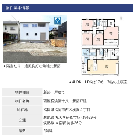
物件基本情報
▲陽当たり・通風良好な角地に新築戸建が誕生します お気軽にお問い合わせください＾＾
▲4LDK LDKは17帖 7帖の主寝室にはウォークインクローゼット付き
物件種目
新築一戸建て
物件名称
西区横浜第十八 新築戸建
所在地
福岡県福岡市西区横浜２丁目
筑肥線 九大学研都市駅 徒歩29分
交通
筑肥線 今宿駅 徒歩26分
階数
2階建