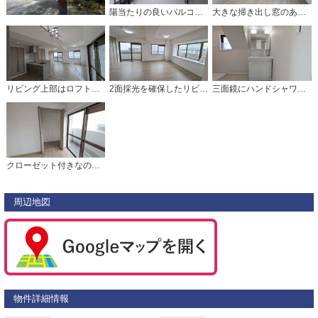
陽当たりの良いバルコニーです。お洗濯やお布団干しはもちろん、日光浴スペースにも。足元は防水工事施工済です。
大きな掃き出し窓のあるリビングは、陽光あふれる明るい空間です。ゆったりと寛げる憩いの場となりそうです。
リビング上部はロフトとなっており、収納はもちろん、開放感あふれるおしゃれな空間です。家具選びが楽しみになりますね＾＾
2面採光を確保したリビングは、陽光あふれる明るい空間です。ゆったり寛げる憩いの場となりそうです＾＾
三面鏡にハンドシャワー付きで使いやすい洗面台です＾＾鏡裏と洗面ボウル下に収納付きの洗面台なので、整理整頓ができスッキリと使えます＾＾
クローゼット付きなので、すっきりと整理整頓でき気持ちよく過ごせますね＾＾
周辺地図
物件詳細情報