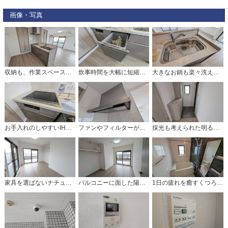
画像・写真
収納も、作業スペースも広々と設けられた使いやすいシステムキッチンです＾＾カウンターキッチンなので、ご家族と会話をしながら楽しくお料理ができます＾＾
炊事時間を大幅に短縮できる食器洗浄乾燥機付き＾＾食器を洗う手間が減るので家族とのコミュニケーションの時間や自分の時間が増えますね。
大きなお鍋も楽々洗える幅の広いシンクです＾＾ステンレスシンクなので簡単にお掃除できますよ。洗剤やスポンジもすっきりできる収納付き。
お手入れのしやすいIHクッキングヒーターです。3口コンロなので、効率よくお料理が楽しめます。毎日のお料理も楽しくなりますね＾＾
ファンやフィルターが見えにくいレンジフード。パッと視界に入っても細部までは見えにくく、オシャレでインテリアデザインの一部になりますね＾＾
採光も考えられた明るい玄関です。たっぷり収納できるシューズボックス付きなので、家族全員の靴がきれいに整頓できます。
家具を選ばないナチュラルなフローリングとシンプルなクロスです＾＾ 居室としてももちろん、収納や書斎、お子様のプレイスペースにも＾＾使い勝手が良さそうです＾＾
バルコニーに面した陽当たりの良い洋室です＾＾オープンクローゼットはお部屋を広く感じられます＾＾
1日の疲れを癒すくつろぎのバスルーム。足を伸ばしてもゆったりと入れるサイズです。お子様と一緒にお風呂に入っても狭くないですね＾＾