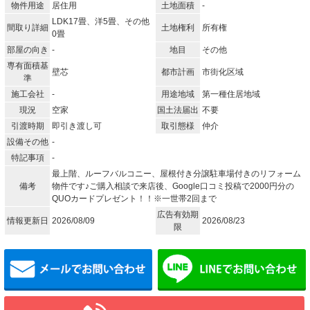
物件用途
居住用
土地面積
-
LDK17畳、洋5畳、その他
間取り詳細
土地権利
所有権
0畳
部屋の向き
-
地目
その他
専有面積基
壁芯
都市計画
市街化区域
準
施工会社
-
用途地域
第一種住居地域
現況
空家
国土法届出
不要
引渡時期
即引き渡し可
取引態様
仲介
設備その他
-
特記事項
-
最上階、ルーフバルコニー、屋根付き分譲駐車場付きのリフォーム
備考
物件です♪ご購入相談で来店後、Google口コミ投稿で2000円分の
QUOカードプレゼント！！※一世帯2回まで
広告有効期
情報更新日
2026/08/09
2026/08/23
限
メールでお問い合わせ