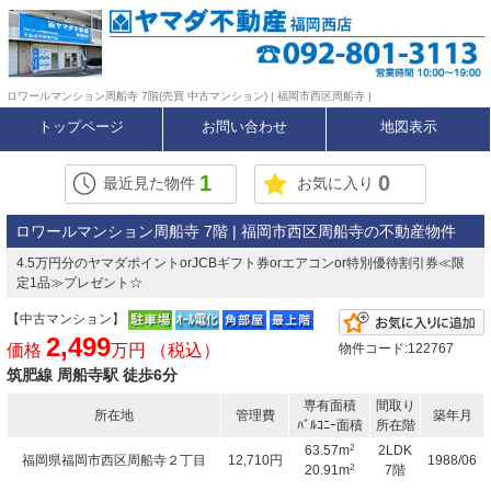
ロワールマンション周船寺 7階(売買 中古マンション) | 福岡市西区周船寺 |
トップページ
お問い合わせ
地図表示
1
0
最近見た物件
お気に入り
ロワールマンション周船寺 7階 | 福岡市西区周船寺の不動産物件
4.5万円分のヤマダポイントorJCBギフト券orエアコンor特別優待割引券≪限
定1品≫プレゼント☆
【中古マンション】
2,499
価格
万円 （税込）
物件コード:122767
筑肥線 周船寺駅 徒歩6分
専有面積
間取り
所在地
管理費
築年月
ﾊﾞﾙｺﾆｰ面積
所在階
2
63.57m
2LDK
福岡県福岡市西区周船寺２丁目
12,710円
1988/06
2
20.91m
7階