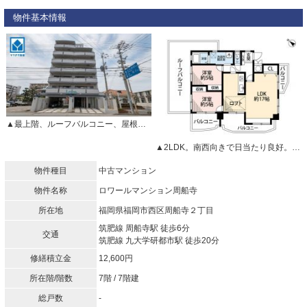
物件基本情報
▲最上階、ルーフバルコニー、屋根付き分譲駐車場付きのリフォーム物件です＾＾
▲2LDK。南西向きで日当たり良好。オールフローリング物件。
物件種目
中古マンション
物件名称
ロワールマンション周船寺
所在地
福岡県福岡市西区周船寺２丁目
筑肥線 周船寺駅 徒歩6分
交通
筑肥線 九大学研都市駅 徒歩20分
修繕積立金
12,600円
所在階/階数
7階 / 7階建
総戸数
-