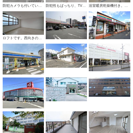
防犯カメラも付いています＾＾
防犯性もばっちり、TVモニター付きインターホン完備。大きなモニターで玄関先を確認できます。録画機能が付いているので不在時の訪問者も確認できて安心です＾＾
浴室暖房乾燥機付き。天候に左右されず、いつでも好きなときに洗濯物を干せるので、仕事や家事で忙しい方に重宝します。
ロフトです。西向きの窓から光を取り込み、一日中明るい空間を作ってくれます＾＾