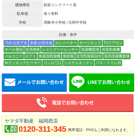
建物構造
鉄筋コンクリート造
駐車場
有り有料
学校
周船寺小学校 / 元岡中学校
設備・条件
汚水:公共下水
水道:公営水道
エレベーター
オートロック
TVドアホン
オール電化
洗浄便座
シャンプードレッサー
洗濯機置場
浴室乾燥機
バルコニー
ロフト
食器洗乾燥機
角部屋
住宅性能保証付
室内洗濯機置場
IHクッキングヒーター
コンロ三口
システムキッチン
バス・トイレ別
メールでお問い合わせ
ヤマダ不動産 福岡西店
0120-311-345
携帯電話・PHSもご利用になれます。