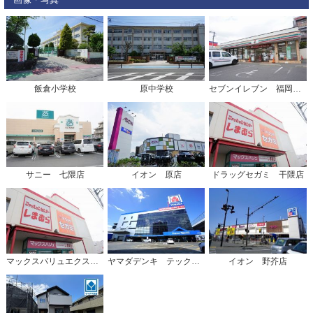
飯倉小学校
原中学校
セブンイレブン 福岡干隈1丁目店
サニー 七隈店
イオン 原店
ドラッグセガミ 干隈店
マックスバリュエクスプレス 干隈店
ヤマダデンキ テックランド福岡賀茂店
イオン 野芥店