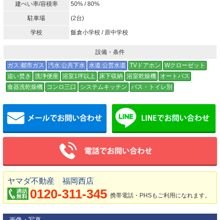
建ぺい率/容積率
50% / 80%
駐車場
(2台)
学校
飯倉小学校 / 原中学校
設備・条件
ガス:都市ガス
汚水:公共下水
水道:公営水道
TVドアホン
Wクローゼット
追い焚き
洗浄便座
浴室1坪以上
床下収納
浴室乾燥機
オートバス
食器洗乾燥機
コンロ三口
システムキッチン
バス・トイレ別
メールでお問い合わせ
ヤマダ不動産 福岡西店
0120-311-345
携帯電話・PHSもご利用になれます。
画像・写真