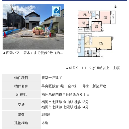
▲西鉄バス「唐木」まで徒歩4分（約320ｍ） 毎日の通勤・通学にも便利な立地です。
▲4LDK ＬＤＫは18帖以上 主寝室はWIC完備
物件種目
新築一戸建て
物件名称
早良区飯倉8期 全2棟 1号棟 新築戸建
所在地
福岡県福岡市早良区飯倉６丁目
福岡市七隈線 金山駅 徒歩12分
交通
福岡市七隈線 七隈駅 徒歩14分
階数
2階建
建物構造
木造