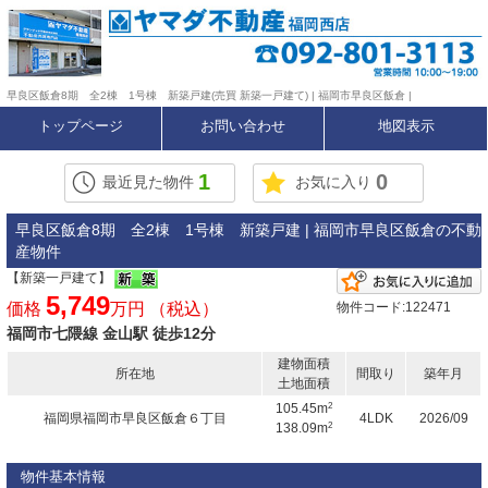
早良区飯倉8期 全2棟 1号棟 新築戸建(売買 新築一戸建て) | 福岡市早良区飯倉 |
トップページ
お問い合わせ
地図表示
1
0
最近見た物件
お気に入り
早良区飯倉8期 全2棟 1号棟 新築戸建 | 福岡市早良区飯倉の不動
産物件
【新築一戸建て】
5,749
価格
万円 （税込）
物件コード:122471
福岡市七隈線 金山駅 徒歩12分
建物面積
所在地
間取り
築年月
土地面積
2
105.45m
福岡県福岡市早良区飯倉６丁目
4LDK
2026/09
2
138.09m
物件基本情報