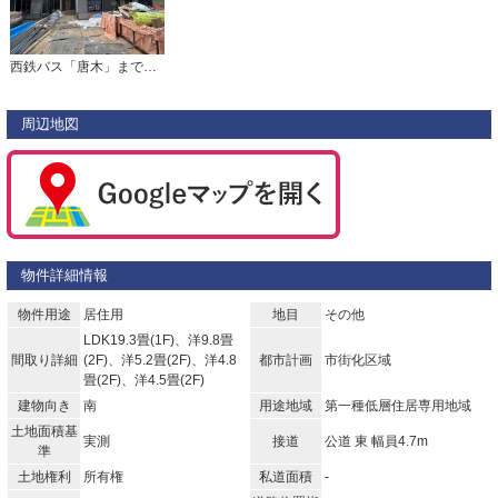
西鉄バス「唐木」まで徒歩4分（約320ｍ） 毎日の通勤・通学にも便利な立地です。
周辺地図
物件詳細情報
物件用途
居住用
地目
その他
LDK19.3畳(1F)、洋9.8畳
間取り詳細
(2F)、洋5.2畳(2F)、洋4.8
都市計画
市街化区域
畳(2F)、洋4.5畳(2F)
建物向き
南
用途地域
第一種低層住居専用地域
土地面積基
実測
接道
公道 東 幅員4.7m
準
土地権利
所有権
私道面積
-