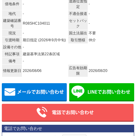
道路位置指
借地条件
-
-
定
地代
-
不適合接道
-
建築確認番
セットバッ
R08SHC104011
-
号
ク
現況
-
国土法届出
不要
引渡時期
期日指定 (2026年9月中旬)
取引態様
仲介
設備その他
-
特記事項
建築基準法第22条区域
備考
-
広告有効期
情報更新日
2026/08/06
2026/08/20
限
メールでお問い合わせ
電話でお問い合わせ