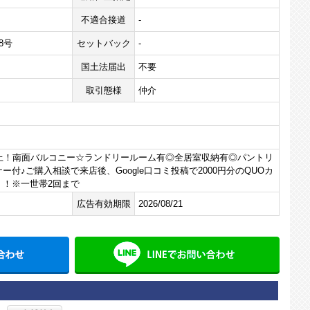
不適合接道
-
78号
セットバック
-
国土法届出
不要
取引態様
仲介
以上！南面バルコニー☆ランドリールーム有◎全居室収納有◎パントリ
ー付♪ご購入相談で来店後、Google口コミ投稿で2000円分のQUOカ
！！※一世帯2回まで
広告有効期限
2026/08/21
メールでお問い合わせ
LINE