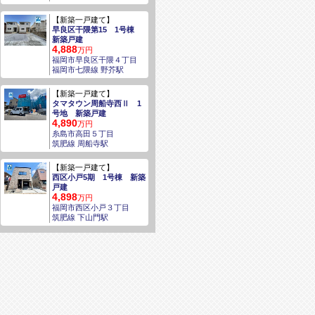
【新築一戸建て】
早良区干隈第15 1号棟
新築戸建
4,888
万円
福岡市早良区干隈４丁目
福岡市七隈線 野芥駅
【新築一戸建て】
タマタウン周船寺西Ⅱ 1
号地 新築戸建
4,890
万円
糸島市高田５丁目
筑肥線 周船寺駅
【新築一戸建て】
西区小戸5期 1号棟 新築
戸建
4,898
万円
福岡市西区小戸３丁目
筑肥線 下山門駅