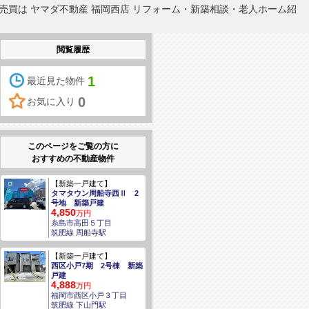
貸・売買は ヤマダ不動産 福岡西店 リフォーム・新築相談・老人ホーム紹
閲覧履歴
1
最近見た物件
0
お気に入り
このページをご覧の方に
おすすめの不動産物件
【新築一戸建て】
タマタウン周船寺西Ⅱ 2
号地 新築戸建
4,850
万円
糸島市高田５丁目
筑肥線 周船寺駅
【新築一戸建て】
西区小戸7期 2号棟 新築
戸建
4,888
万円
福岡市西区小戸３丁目
筑肥線 下山門駅