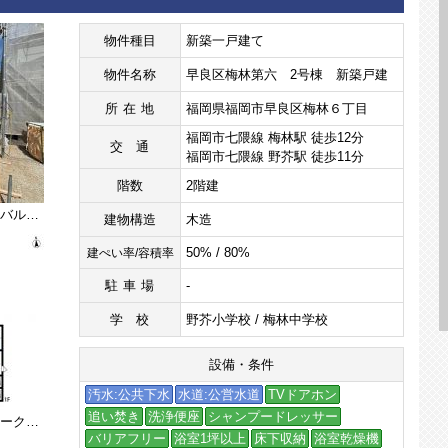
物件種目
新築一戸建て
物件名称
早良区梅林第六 2号棟 新築戸建
所在地
福岡県福岡市早良区梅林６丁目
福岡市七隈線 梅林駅 徒歩12分
交通
福岡市七隈線 野芥駅 徒歩11分
階数
2階建
▲敷地面積広々50坪以上＾＾南面バルコニー。ランドリールーム有＾＾快適でゆとりのある生活空間で新生活を始めましょう＾＾
建物構造
木造
50% / 80%
建ぺい率/容積率
駐車場
-
学校
野芥小学校 / 梅林中学校
設備・条件
汚水:公共下水
水道:公営水道
TVドアホン
追い焚き
洗浄便座
シャンプードレッサー
▲リビング18帖。パントリーやワークコーナー、ランドリールーム有＾＾ 南面バルコニーで明るい＾＾
バリアフリー
浴室1坪以上
床下収納
浴室乾燥機