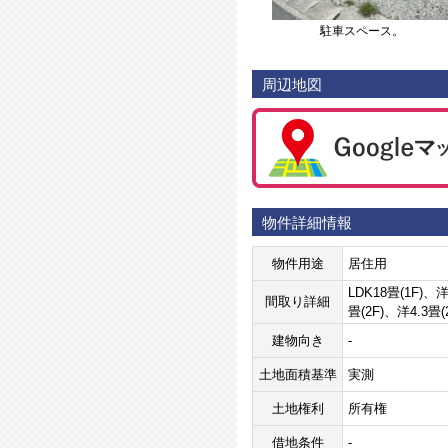
駐車スペース。
周辺地図
物件詳細情報
物件用途
居住用
LDK18畳(1F)、洋
間取り詳細
畳(2F)、洋4.3畳(
建物向き
-
土地面積基準
実測
土地権利
所有権
借地条件
-