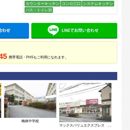
カウンターキッチン
コンロ三口
システムキッチン
バス・トイレ別
メールでお問い合わせ
LINE
45
携帯電話・PHSもご利用になれます。
梅林中学校
マックスバリュエクスプレス 野芥店