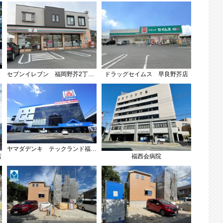
セブンイレブン 福岡野芥2丁目店
ドラッグセイムス 早良野芥店
ヤマダデンキ テックランド福岡賀茂店
福西会病院
店