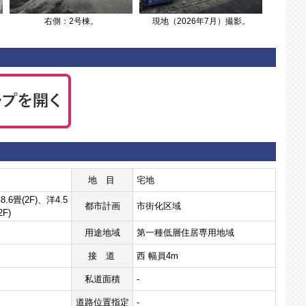
右側：2号棟。
現地（2026年7月）撮影。
地目
宅地
8.6畳(2F)、洋4.5
都市計画
市街化区域
2F)
用途地域
第一種低層住居専用地域
接道
西 幅員4m
私道面積
-
道路位置指定
-