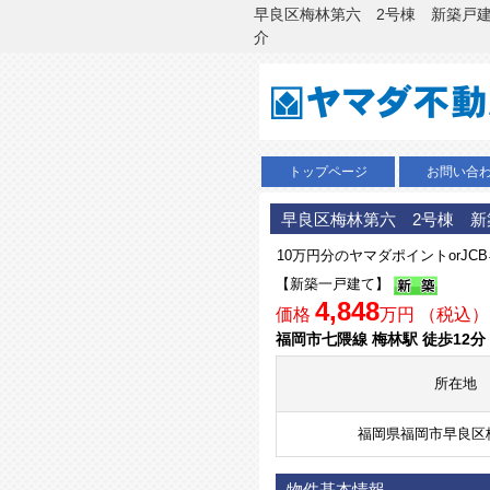
早良区梅林第六 2号棟 新築戸建(
介
トップページ
お問い合
早良区梅林第六 2号棟 新
10万円分のヤマダポイントorJ
【新築一戸建て】
4,848
価格
万円 （税込）
福岡市七隈線 梅林駅 徒歩12分
所在地
福岡県福岡市早良区
物件基本情報