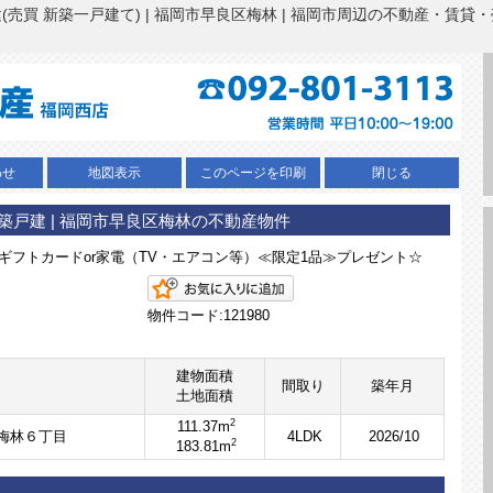
売買 新築一戸建て) | 福岡市早良区梅林 | 福岡市周辺の不動産・賃
わせ
地図表示
このページを印刷
閉じる
築戸建 | 福岡市早良区梅林の不動産物件
CBギフトカードor家電（TV・エアコン等）≪限定1品≫プレゼント☆
お気に入りに追加
物件コード:121980
建物面積
間取り
築年月
土地面積
2
111.37m
梅林６丁目
4LDK
2026/10
2
183.81m