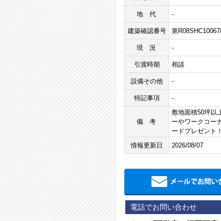
地代
-
建築確認番号
第R08SHC1006
現況
-
引渡時期
相談
設備その他
-
特記事項
-
敷地面積50坪
備考
ーやワークコーナ
ードプレゼント
情報更新日
2026/08/07
電話でお問い合わせ