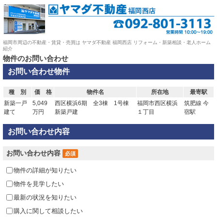
福岡市周辺の不動産・賃貸・売買は ヤマダ不動産 福岡西店 リフォーム・新築相談・老人ホーム
紹介
物件のお問い合わせ
お問い合わせ物件
種 別
価 格
物件名
所在地
最寄駅
新築一戸
5,049
西区横浜6期 全3棟 1号棟
福岡市西区横浜
筑肥線 今
建て
万円
新築戸建
１丁目
宿駅
お問い合わせ内容
お問い合わせ内容
必須
物件の詳細が知りたい
物件を見学したい
最新の状況を知りたい
購入に関して相談したい