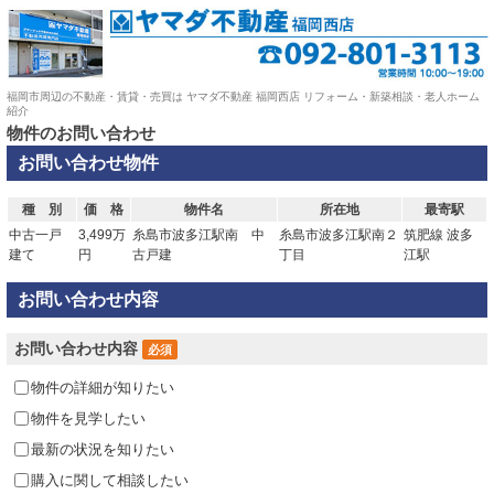
福岡市周辺の不動産・賃貸・売買は ヤマダ不動産 福岡西店 リフォーム・新築相談・老人ホーム
紹介
物件のお問い合わせ
お問い合わせ物件
種 別
価 格
物件名
所在地
最寄駅
中古一戸
3,499万
糸島市波多江駅南 中
糸島市波多江駅南２
筑肥線 波多
建て
円
古戸建
丁目
江駅
お問い合わせ内容
お問い合わせ内容
必須
物件の詳細が知りたい
物件を見学したい
最新の状況を知りたい
購入に関して相談したい