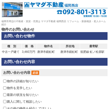
福岡市周辺の不動産・賃貸・売買は ヤマダ不動産 福岡西店 リフォーム・新築相談・老人ホーム
紹介
物件のお問い合わせ
お問い合わせ物件
種 別
価 格
物件名
所在地
最寄駅
中古一戸建て
3,460万円
唐津市鏡虹町
唐津市鏡虹町
筑肥線 虹ノ松原駅
お問い合わせ内容
お問い合わせ内容
必須
物件の詳細が知りたい
物件を見学したい
最新の状況を知りたい
購入に関して相談したい
その他の物件も紹介してほしい