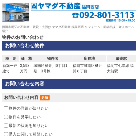
福岡市周辺の不動産・賃貸・売買は ヤマダ不動産 福岡西店 リフォーム・新築相談・老人ホーム
紹介
物件のお問い合わせ
お問い合わせ物件
種 別
価 格
物件名
所在地
最寄駅
新築一戸
3,598
城南区樋井川6丁目1
福岡市城南区樋井
福岡市七隈線 福
建て
万円
期 3号棟
川６丁目
大前駅
お問い合わせ内容
お問い合わせ内容
必須
物件の詳細が知りたい
物件を見学したい
最新の状況を知りたい
購入に関して相談したい