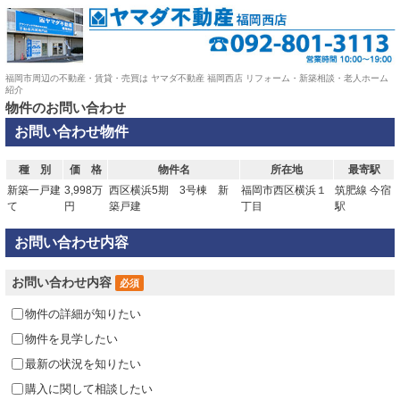
福岡市周辺の不動産・賃貸・売買は ヤマダ不動産 福岡西店 リフォーム・新築相談・老人ホーム
紹介
物件のお問い合わせ
お問い合わせ物件
種 別
価 格
物件名
所在地
最寄駅
新築一戸建
3,998万
西区横浜5期 3号棟 新
福岡市西区横浜１
筑肥線 今宿
て
円
築戸建
丁目
駅
お問い合わせ内容
お問い合わせ内容
必須
物件の詳細が知りたい
物件を見学したい
最新の状況を知りたい
購入に関して相談したい